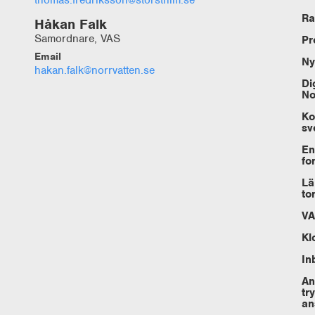
Ra
Håkan Falk
Samordnare, VAS
Pr
Email
Ny
hakan.falk@norrvatten.se
Di
No
Ko
sv
En
fo
Lä
to
VA
Kl
In
An
tr
an