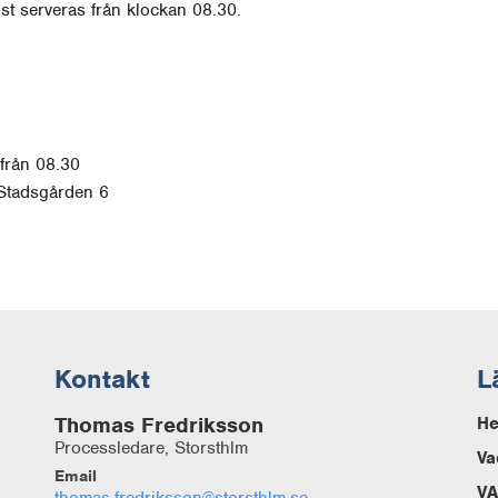
st serveras från klockan 08.30.
från 08.30
Stadsgården 6
Kontakt
L
Thomas Fredriksson
H
Processledare, Storsthlm
Va
Email
VA
thomas.fredriksson@storsthlm.se