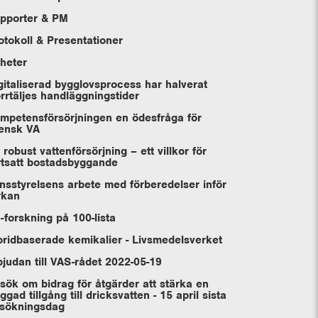
pporter & PM
otokoll & Presentationer
heter
gitaliserad bygglovsprocess har halverat
rrtäljes handläggningstider
mpetensförsörjningen en ödesfråga för
ensk VA
 robust vattenförsörjning – ett villkor för
rtsatt bostadsbyggande
nsstyrelsens arbete med förberedelser inför
rkan
-forskning på 100-lista
oridbaserade kemikalier - Livsmedelsverket
bjudan till VAS-rådet 2022-05-19
sök om bidrag för åtgärder att stärka en
yggad tillgång till dricksvatten - 15 april sista
sökningsdag