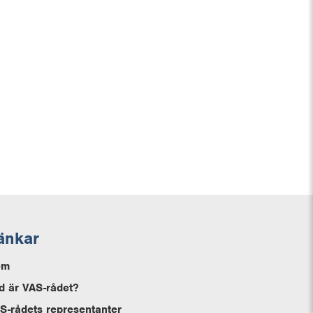
änkar
em
d är VAS-rådet?
S-rådets representanter