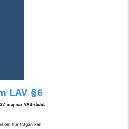
m LAV §6
 27 maj när VAS-rådet
al om hur frågan kan