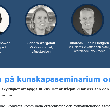
 på kunskapsseminarium o
kyldighet att bygga ut VA? Det är frågan vi tar oss ann den
inarium.
dning, konkreta kommunala erfarenheter och framåtblickande samt